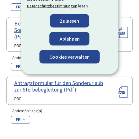
Datenschutzbestimmungen
lesen.
FR
EN
Zulassen
Begründung der Abwesenheit für
Sonderurlaub zur Sterbebegleitung
(Pdf)
Ablehnen
PDF
Cookies verwalten
Andere Sprache(n)
FR
Antragsformular für den Sonderurlaub
zur Sterbebegleitung (Pdf)
PDF
Andere Sprache(n)
FR