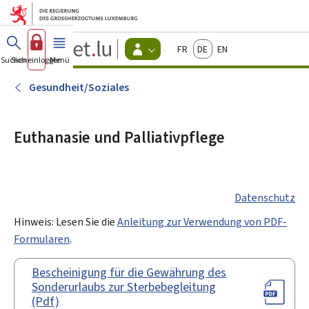
Zum Hauptmenü
Zum Inhalt
Guichet.lu
Français
Deutsch
English
Changer
Suchen
Sich einloggen
Menü
Haupt-
-
d'espace
Bürger
-
Gesundheit/Soziales
Menu
bürger
actif
Euthanasie und Palliativpflege
Datenschutz
Hinweis: Lesen Sie die
Anleitung zur Verwendung von PDF-
Formularen
.
Bescheinigung für die Gewährung des
Sonderurlaubs zur Sterbebegleitung
(Pdf)