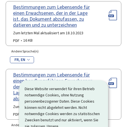
Bestimmungen zum Lebensende für
einen Erwachsenen, der in der Lage
ist, das Dokument abzufassen, zu
datieren und zu unterzeichnen
Zum letzten Mal aktualisiert am 18.10.2023
PDF
16 KB
Andere Sprache(n)
FR
EN
Bestimmungen zum Lebensende für
einen handlungsfähigen Erwachsenen,
der dauerhaft physisch nicht in der
Diese Website verwendet für ihren Betrieb
Lage ist, die Bestimmungen
notwendige Cookies, ohne Nutzung
abzufassen und zu unterzeichnen
personenbezogener Daten. Diese Cookies
Zum letzten Mal aktualisiert am 18.10.2023
können nicht abgelehnt werden. Nicht
notwendige Cookies werden zu statistischen
PDF
101 KB
Zwecken benutzt und nur aktiviert, wenn Sie
Andere Sprache(n)
sie zulassen. Unsere