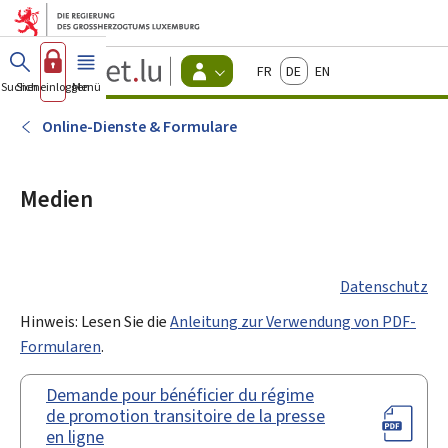
Zum Hauptmenü
Zum Inhalt
Guichet.lu
Français
Deutsch
English
Changer
Suchen
Sich einloggen
Menü
Haupt-
-
d'espace
Bürger
-
Online-Dienste & Formulare
Menu
bürger
actif
Medien
Datenschutz
Hinweis: Lesen Sie die
Anleitung zur Verwendung von PDF-
Formularen
.
Demande pour bénéficier du régime
de promotion transitoire de la presse
en ligne