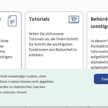
e
Tutorials
Behörd
sonstig
Sehen Sie sich unsere
Tutorials an, die Ihnen Schritt
tliche
In diesem 
für Schritt die wichtigsten
ne-
Kontaktste
Funktionen von MyGuichet.lu
Ihre
Informati
erklären.
ötigen.
aufgeführt
alphabeti
aufgeliste
etrieb notwendige Cookies, ohne
Zul
en Newsletter abonnieren
iese Cookies können nicht abgelehnt
erden zu statistischen Zwecken
ortal, das Ihre Interaktion mit dem Staat vereinfacht
. Es gew
ie zulassen. Unsere
 und Dienstleistungen, die von den Behörden und sonstigen öff
rrierefreiheit
Rechtliche Hinweise
Verwaltung der Cookie