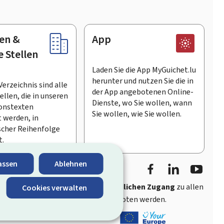
en &
App
e Stellen
Laden Sie die App MyGuichet.lu
herunter und nutzen Sie die in
Verzeichnis sind alle
der App angebotenen Online-
llen, die in unseren
Dienste, wo Sie wollen, wann
onstexten
Sie wollen, wie Sie wollen.
 werden, in
scher Reihenfolge
t.
Facebook
LinkedIn
Youtu
assen
Ablehnen
ährt
schnellen und benutzerfreundlichen Zugang
zu allen
Cookies verwalten
entlichen Stellen Luxemburgs angeboten werden.
s