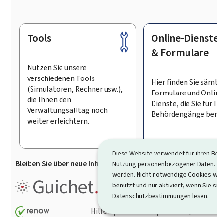
Tools
Online-Dienst
Footer
& Formulare
Nutzen Sie unsere
verschiedenen Tools
Hier finden Sie säm
(Simulatoren, Rechner usw.),
Formulare und Onli
die Ihnen den
Dienste, die Sie für 
Verwaltungsalltag noch
Behördengänge ben
weiter erleichtern.
Diese Website verwendet für ihren B
Bleiben Sie über neue Inhalte auf Guichet.lu informiert
D
Nutzung personenbezogener Daten. D
werden. Nicht notwendige Cookies w
Guichet.lu ist ein
Informationsp
benutzt und nur aktiviert, wenn Sie s
Informationen, Behördengängen
Datenschutzbestimmungen
lesen.
Hilfe
Kontakt
Sitemap
Ba