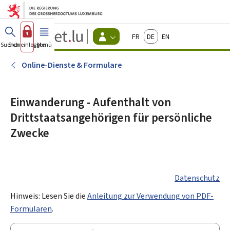
Zum Hauptmenü
Zum Inhalt
Guichet.lu
Français
Deutsch
English
Changer
Suchen
Sich einloggen
Menü
Haupt-
-
d'espace
Bürger
-
Online-Dienste & Formulare
Menu
bürger
actif
Einwanderung - Aufenthalt von
Drittstaatsangehörigen für persönliche
Zwecke
Datenschutz
Hinweis: Lesen Sie die
Anleitung zur Verwendung von PDF-
Formularen
.