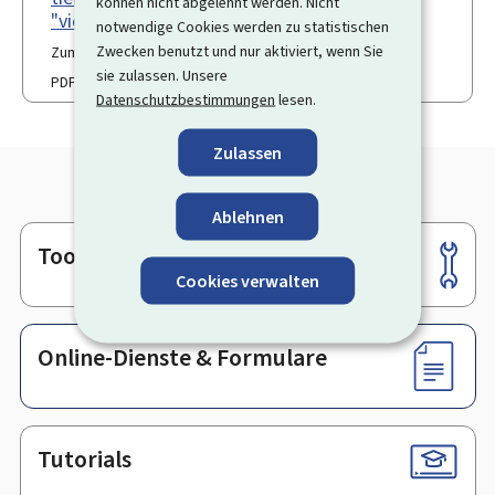
können nicht abgelehnt werden. Nicht
"vie privée"
notwendige Cookies werden zu statistischen
Zwecken benutzt und nur aktiviert, wenn Sie
Zum letzten Mal aktualisiert am 06.01.2026
sie zulassen. Unsere
PDF
118 KB
Datenschutzbestimmungen
lesen.
Zulassen
Ablehnen
Tools
Footer
Cookies verwalten
Online-Dienste & Formulare
Tutorials