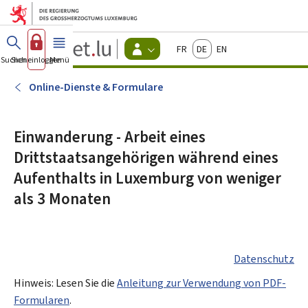
Zum Hauptmenü
Zum Inhalt
Guichet.lu
Français
Deutsch
English
Changer
Suchen
Sich einloggen
Menü
Haupt-
-
d'espace
Bürger
-
Online-Dienste & Formulare
Menu
bürger
actif
Einwanderung - Arbeit eines
Drittstaatsangehörigen während eines
Aufenthalts in Luxemburg von weniger
als 3 Monaten
Datenschutz
Hinweis: Lesen Sie die
Anleitung zur Verwendung von PDF-
Formularen
.