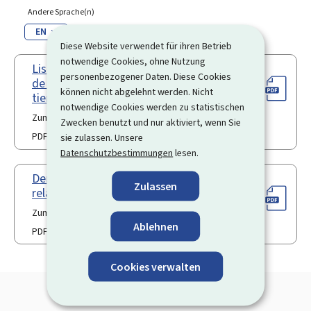
Andere Sprache(n)
EN
Diese Website verwendet für ihren Betrieb
notwendige Cookies, ohne Nutzung
Liste des observations sur les titres
personenbezogener Daten. Diese Cookies
de séjour pour ressortissants de pays
können nicht abgelehnt werden. Nicht
tiers
notwendige Cookies werden zu statistischen
Zum letzten Mal aktualisiert am 26.06.2024
Zwecken benutzt und nur aktiviert, wenn Sie
PDF
330 KB
sie zulassen. Unsere
Datenschutzbestimmungen
lesen.
Demande de constatation d’une
Zulassen
relation durable
Zum letzten Mal aktualisiert am 06.01.2026
Ablehnen
PDF
97 KB
Cookies verwalten