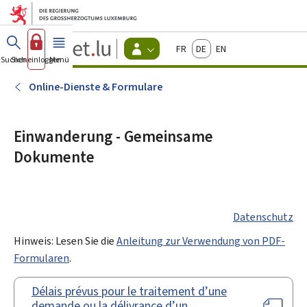
Zum Hauptmenü
Zum Inhalt
Guichet.lu
Français
Deutsch
English
Changer
Suchen
Sich einloggen
Menü
Haupt-
-
d'espace
Bürger
-
Online-Dienste & Formulare
Menu
bürger
actif
Einwanderung - Gemeinsame
Dokumente
Datenschutz
Hinweis: Lesen Sie die
Anleitung zur Verwendung von PDF-
Formularen
.
Délais prévus pour le traitement d’une
demande ou la délivrance d’un