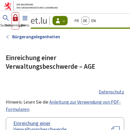
Zum Hauptmenü
Zum Inhalt
Guichet.lu
Français
Deutsch
English
Changer
Suchen
Sich einloggen
Menü
Haupt-
-
d'espace
Bürger
-
Bürgerangelegenheiten
Menu
bürger
actif
Einreichung einer
Verwaltungsbeschwerde – AGE
Datenschutz
Hinweis: Lesen Sie die
Anleitung zur Verwendung von PDF-
Formularen
.
Einreichung einer
Verwaltungsbeschwerde