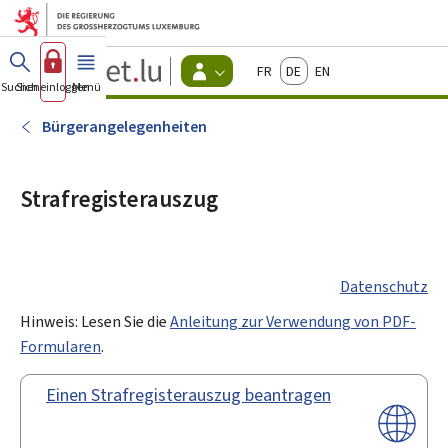
Zum Hauptmenü
Zum Inhalt
Guichet.lu
Français
Deutsch
English
Changer
Suchen
Sich einloggen
Menü
Haupt-
-
d'espace
Bürger
-
Bürgerangelegenheiten
Menu
bürger
actif
Strafregisterauszug
Datenschutz
Hinweis: Lesen Sie die
Anleitung zur Verwendung von PDF-
Formularen
.
Einen Strafregisterauszug beantragen