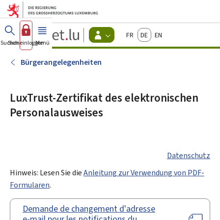
Zum Hauptmenü
Zum Inhalt
Guichet.lu
Français
Deutsch
English
Changer
Suchen
Sich einloggen
Menü
Haupt-
-
d'espace
Bürger
-
Bürgerangelegenheiten
Menu
bürger
actif
LuxTrust-Zertifikat des elektronischen
Personalausweises
Datenschutz
Hinweis: Lesen Sie die
Anleitung zur Verwendung von PDF-
Formularen
.
Demande de changement d'adresse
e-mail pour les notifications du