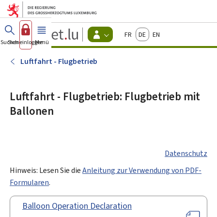
Zum Hauptmenü
Zum Inhalt
Guichet.lu
Français
Deutsch
English
Changer
Suchen
Sich einloggen
Menü
Haupt-
-
d'espace
Bürger
-
Luftfahrt - Flugbetrieb
Menu
bürger
actif
Luftfahrt - Flugbetrieb: Flugbetrieb mit
Ballonen
Datenschutz
Hinweis: Lesen Sie die
Anleitung zur Verwendung von PDF-
Formularen
.
Balloon Operation Declaration