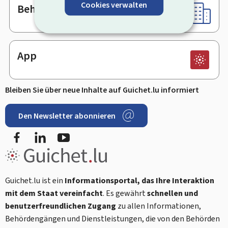
Cookies verwalten
Behörden & sonstige Stellen
App
Bleiben Sie über neue Inhalte auf Guichet.lu informiert
Den Newsletter abonnieren
Facebook
LinkedIn
Youtube
Guichet.lu ist ein
Informationsportal, das Ihre Interaktion
mit dem Staat vereinfacht
. Es gewährt
schnellen und
benutzerfreundlichen Zugang
zu allen Informationen,
Behördengängen und Dienstleistungen, die von den Behörden