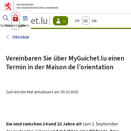
Zum Hauptmenü
Zum Inhalt
Guichet.lu
Français
Deutsch
English
Changer
Suchen
Sich einloggen
Menü
Haupt-
-
d'espace
Bürger
-
Oktober
Menu
bürger
actif
Vereinbaren Sie über MyGuichet.lu einen
Termin in der Maison de l’orientation
Zum letzten Mal aktualisiert am
30.10.2025
Sie sind zwischen 14 und 22 Jahre alt
(am 1.
September