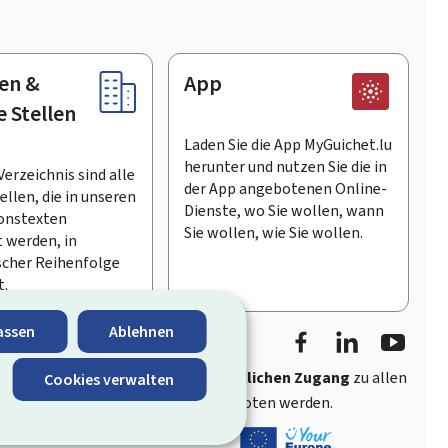
en &
App
e Stellen
Laden Sie die App MyGuichet.lu
herunter und nutzen Sie die in
Verzeichnis sind alle
der App angebotenen Online-
llen, die in unseren
Dienste, wo Sie wollen, wann
onstexten
Sie wollen, wie Sie wollen.
 werden, in
scher Reihenfolge
t.
Facebook
LinkedIn
Youtu
assen
Ablehnen
ährt
schnellen und benutzerfreundlichen Zugang
zu allen
Cookies verwalten
entlichen Stellen Luxemburgs angeboten werden.
s