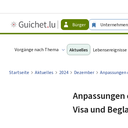
Guichet.lu
Bürger
Unternehmen
-
Bürger
Vorgänge nach Thema
Aktuelles
Lebensereignisse
Startseite
Aktuelles
2024
Dezember
Anpassungen d
Anpassungen d
Visa und Beg