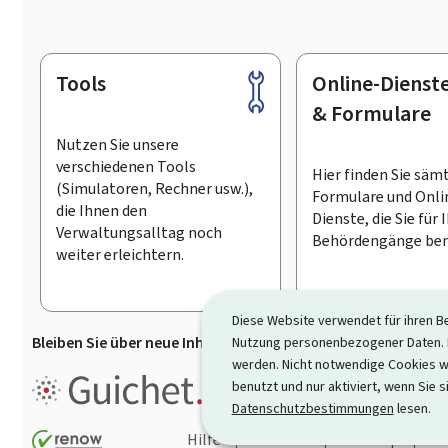
Tools
Online-Dienst
Footer
& Formulare
Nutzen Sie unsere
verschiedenen Tools
Hier finden Sie säm
(Simulatoren, Rechner usw.),
Formulare und Onli
die Ihnen den
Dienste, die Sie für 
Verwaltungsalltag noch
Behördengänge ben
weiter erleichtern.
Diese Website verwendet für ihren B
Bleiben Sie über neue Inhalte auf Guichet.lu informiert
D
Nutzung personenbezogener Daten. D
werden. Nicht notwendige Cookies w
Guichet.lu ist ein
Informationsp
benutzt und nur aktiviert, wenn Sie s
Informationen, Behördengängen
Datenschutzbestimmungen
lesen.
Hilfe
Kontakt
Sitemap
Ba