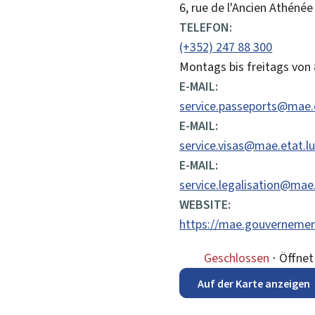
ADRESSE:
6, rue de l'Ancien Athénée
TELEFON:
(+352) 247 88 300
Montags bis freitags von 
E-MAIL:
service.passeports@mae.e
E-MAIL:
service.visas@mae.etat.l
E-MAIL:
service.legalisation@mae.
WEBSITE:
https://mae.gouvernement
Geschlossen
⋅ Öffne
Auf der Karte anzeigen