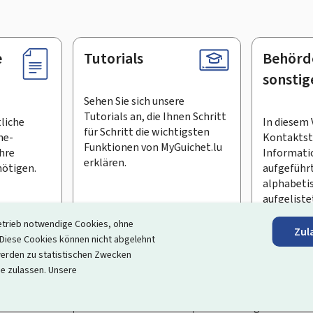
e
Tutorials
Behörd
sonstig
Sehen Sie sich unsere
Tutorials an, die Ihnen Schritt
tliche
In diesem 
für Schritt die wichtigsten
ne-
Kontaktste
Funktionen von MyGuichet.lu
Ihre
Informati
erklären.
ötigen.
aufgeführt
alphabeti
aufgeliste
etrieb notwendige Cookies, ohne
Zul
en Newsletter abonnieren
iese Cookies können nicht abgelehnt
erden zu statistischen Zwecken
ortal, das Ihre Interaktion mit dem Staat vereinfacht
. Es gew
ie zulassen. Unsere
 und Dienstleistungen, die von den Behörden und sonstigen öff
rrierefreiheit
Rechtliche Hinweise
Verwaltung der Cookie