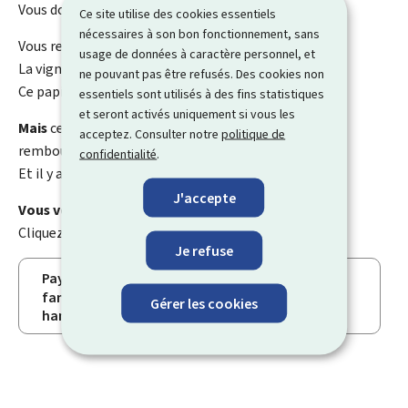
Vous donnez cet argent à l’État du Luxembourg.
Ce site utilise des cookies essentiels
nécessaires à son bon fonctionnement, sans
Vous recevez alors une
vignette fiscale
.
usage de données à caractère personnel, et
La vignette fiscale est un papier.
ne pouvant pas être refusés. Des cookies non
Ce papier prouve que vous avez payé la taxe.
essentiels sont utilisés à des fins statistiques
et seront activés uniquement si vous les
Mais
certaines personnes peuvent avoir un
acceptez. Consulter notre
politique de
remboursement.
confidentialité
.
Et il y a des personnes qui
ne
paient
pas
de taxe.
J'accepte
Vous voulez lire tout le texte ?
Cliquez sur ce bouton :
Je refuse
Payer moins de taxe de voiture pour les grandes
familles et les personnes en situation de
Gérer les cookies
handicap