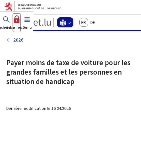
Aller au menu principal
Aller au contenu
Guichet.lu
Français
Deutsch
Changer
echercher
Se connecter
Menu
principal
-
d'espace
Langage
-
2026
Menu
facile
langage
facile
Payer moins de taxe de voiture pour les
actif
grandes familles et les personnes en
situation de handicap
Dernière modification le
16.04.2026