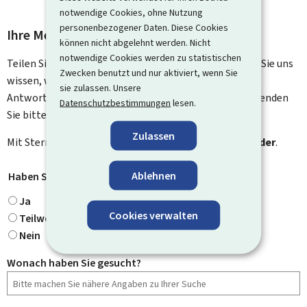
notwendige Cookies, ohne Nutzung
personenbezogener Daten. Diese Cookies
Ihre Meinung interessiert uns
können nicht abgelehnt werden. Nicht
notwendige Cookies werden zu statistischen
Teilen Sie uns Ihre Meinung zu dieser Seite mit. Lassen Sie uns
Zwecken benutzt und nur aktiviert, wenn Sie
wissen, was wir verbessern können. Sie erhalten keine
sie zulassen. Unsere
Antwort auf Ihr Feedback. Für spezifische Fragen verwenden
Datenschutzbestimmungen
lesen.
Sie bitte das Kontaktformular.
Zulassen
Mit Stern gekennzeichnete Felder (
*
) sind
Pflichtfelder
.
Ablehnen
Haben Sie gefunden, wonach Sie gesucht haben?
*
Ja
Cookies verwalten
Teilweise
Nein
Wonach haben Sie gesucht?