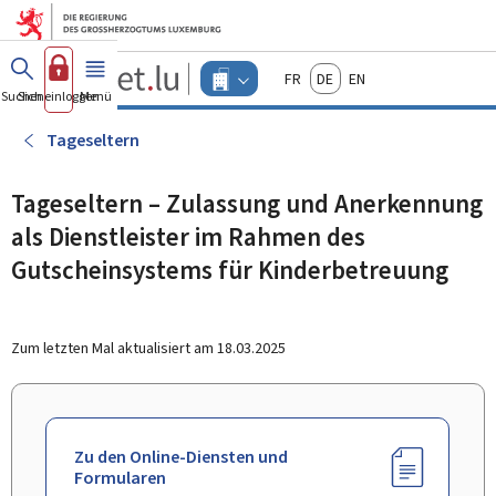
Zum Hauptmenü
Zum Inhalt
Guichet.lu
Français
Deutsch
English
Changer
Suchen
Sich einloggen
Menü
Haupt-
-
d'espace
Unternehmen
-
Tageseltern
Menu
unternehmen
actif
Tageseltern – Zulassung und Anerkennung
als Dienstleister im Rahmen des
Gutscheinsystems für Kinderbetreuung
Zum letzten Mal aktualisiert am
18.03.2025
Zu den Online-Diensten und
Formularen