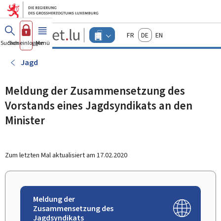
Zum Hauptmenü
Zum Inhalt
Guichet.lu
Français
Deutsch
English
Changer
Suchen
Sich einloggen
Menü
Haupt-
-
d'espace
Unternehmen
-
Jagd
Menu
unternehmen
actif
Meldung der Zusammensetzung des
Vorstands eines Jagdsyndikats an den
Minister
Zum letzten Mal aktualisiert am
17.02.2020
Meldung der
Zusammensetzung des
Jagdsyndikats