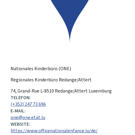
Nationales Kinderbüro (ONE)
Regionales Kinderbüro Redange/Attert
ADRESSE:
74, Grand-Rue
L-8510
Redange/Attert
Luxemburg
TELEFON:
(+352) 247 73 696
E-MAIL:
one@one.etat.lu
WEBSITE:
https://www.officenationalenfance.lu/de/