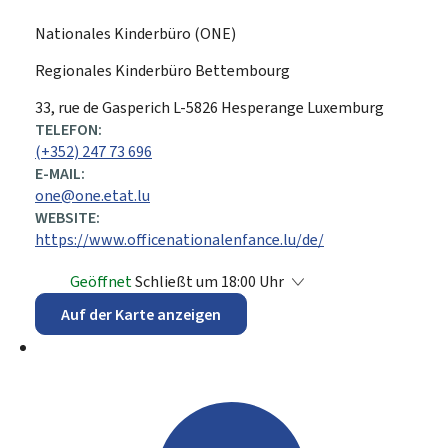
Nationales Kinderbüro (ONE)
Regionales Kinderbüro Bettembourg
ADRESSE:
33, rue de Gasperich
L-5826
Hesperange
Luxemburg
TELEFON:
(+352) 247 73 696
E-MAIL:
one@one.etat.lu
WEBSITE:
https://www.officenationalenfance.lu/de/
Geöffnet
Schließt um 18:00 Uhr
Auf der Karte anzeigen