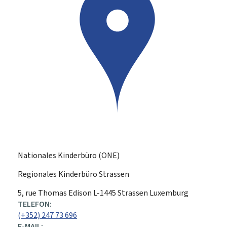
Nationales Kinderbüro (ONE)
Regionales Kinderbüro Strassen
ADRESSE:
5, rue Thomas Edison
L-1445
Strassen
Luxemburg
TELEFON:
(+352) 247 73 696
E-MAIL: