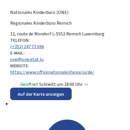
Nationales Kinderbüro (ONE)
Regionales Kinderbüro Remich
ADRESSE:
12, route de Mondorf
L-5552
Remich
Luxemburg
TELEFON:
(+352) 247 73 696
E-MAIL:
one@one.etat.lu
WEBSITE:
https://www.officenationalenfance.lu/de/
Geöffnet
Schließt um 18:00 Uhr
Auf der Karte anzeigen