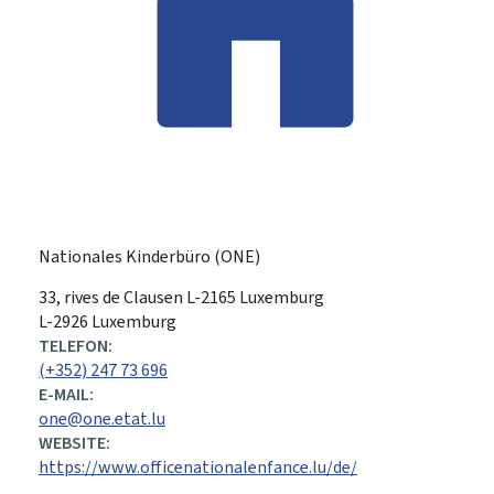
Nationales Kinderbüro (ONE)
ADRESSE:
33, rives de Clausen
L-2165
Luxemburg
L-2926 Luxemburg
TELEFON:
(+352) 247 73 696
E-MAIL:
one@one.etat.lu
WEBSITE:
https://www.officenationalenfance.lu/de/