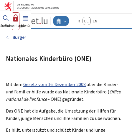
Zum Hauptmenü
Zum Inhalt
Guichet.lu
Français
Deutsch
English
Changer
Suchen
Sich einloggen
Menü
Haupt-
-
d'espace
Unternehmen
-
Bürger
Menu
unternehmen
actif
Nationales Kinderbüro (ONE)
Mit dem
Gesetz vom 16. Dezember 2008
über die Kinder-
und Familienhilfe wurde das Nationale Kinderbüro (
Office
national de l’enfance
- ONE) gegründet.
Das ONE hat die Aufgabe, die Umsetzung der Hilfen für
Kinder, junge Menschen und ihre Familien zu überwachen.
Es hilft, unterstützt und schützt Kinder und junge