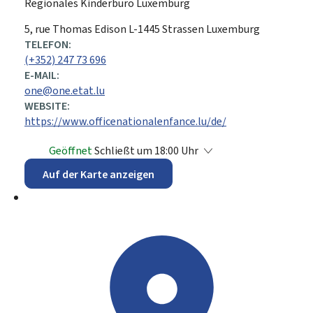
Regionales Kinderbüro Luxemburg
ADRESSE:
5, rue Thomas Edison
L-1445
Strassen
Luxemburg
TELEFON:
(+352) 247 73 696
E-MAIL:
one@one.etat.lu
WEBSITE:
https://www.officenationalenfance.lu/de/
Geöffnet
Schließt um 18:00 Uhr
Auf der Karte anzeigen