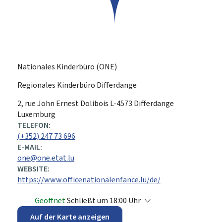
Nationales Kinderbüro (ONE)
Regionales Kinderbüro Differdange
ADRESSE:
2, rue John Ernest Dolibois
L-4573
Differdange
Luxemburg
TELEFON:
(+352) 247 73 696
E-MAIL:
one@one.etat.lu
WEBSITE:
https://www.officenationalenfance.lu/de/
Geöffnet
Schließt um 18:00 Uhr
Auf der Karte anzeigen