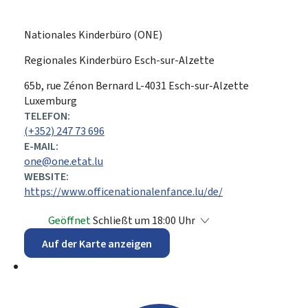
Nationales Kinderbüro (ONE)
Regionales Kinderbüro Esch-sur-Alzette
ADRESSE:
65b, rue Zénon Bernard
L-4031
Esch-sur-Alzette
Luxemburg
TELEFON:
(+352) 247 73 696
E-MAIL:
one@one.etat.lu
WEBSITE:
https://www.officenationalenfance.lu/de/
Geöffnet
Schließt um 18:00 Uhr
Auf der Karte anzeigen