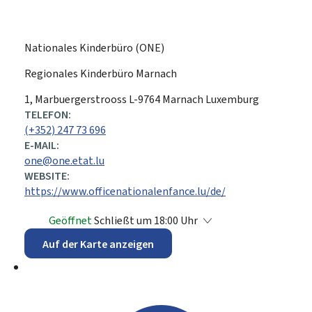
Nationales Kinderbüro (ONE)
Regionales Kinderbüro Marnach
ADRESSE:
1, Marbuergerstrooss
L-9764
Marnach
Luxemburg
TELEFON:
(+352) 247 73 696
E-MAIL:
one@one.etat.lu
WEBSITE:
https://www.officenationalenfance.lu/de/
Geöffnet
Schließt um 18:00 Uhr
Auf der Karte anzeigen