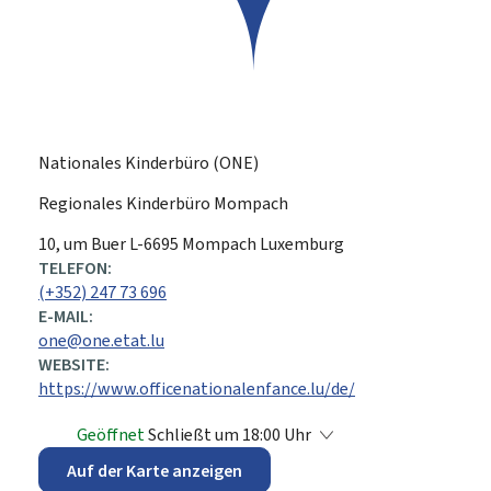
Nationales Kinderbüro (ONE)
Regionales Kinderbüro Mompach
ADRESSE:
10, um Buer
L-6695
Mompach
Luxemburg
TELEFON:
(+352) 247 73 696
E-MAIL:
one@one.etat.lu
WEBSITE:
https://www.officenationalenfance.lu/de/
Geöffnet
Schließt um 18:00 Uhr
Auf der Karte anzeigen