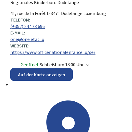
Regionales Kinderbüro Dudelange
ADRESSE:
41, rue de la Forêt
L-3471
Dudelange
Luxemburg
TELEFON:
(+352) 247 73 696
E-MAIL:
one@one.etat.lu
WEBSITE:
https://www.officenationalenfance.lu/de/
Geöffnet
Schließt um 18:00 Uhr
Auf der Karte anzeigen