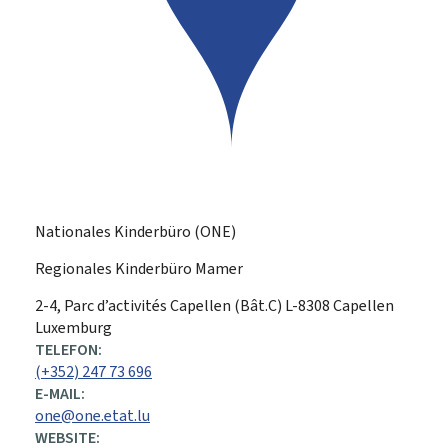
Nationales Kinderbüro (ONE)
Regionales Kinderbüro Mamer
ADRESSE:
2-4, Parc d’activités Capellen (Bât.C)
L-8308
Capellen
Luxemburg
TELEFON:
(+352) 247 73 696
E-MAIL:
one@one.etat.lu
WEBSITE: