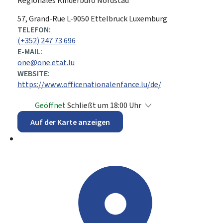
Regionales Kinderbüro Nordstad
ADRESSE:
57, Grand-Rue
L-9050
Ettelbruck
Luxemburg
TELEFON:
(+352) 247 73 696
E-MAIL:
one@one.etat.lu
WEBSITE:
https://www.officenationalenfance.lu/de/
Geöffnet
Schließt um 18:00 Uhr
Auf der Karte anzeigen