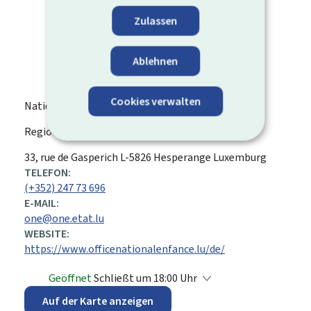
Zulassen
Ablehnen
Cookies verwalten
Nationales Kinderbüro (ONE)
Regionales Kinderbüro Hesperange
ADRESSE:
33, rue de Gasperich
L-5826
Hesperange
Luxemburg
TELEFON:
(+352) 247 73 696
E-MAIL:
one@one.etat.lu
WEBSITE:
https://www.officenationalenfance.lu/de/
Geöffnet
Schließt um 18:00 Uhr
Auf der Karte anzeigen