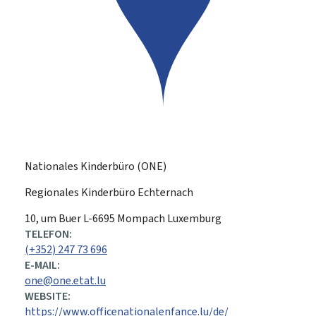
Nationales Kinderbüro (ONE)
Regionales Kinderbüro Echternach
ADRESSE:
10, um Buer
L-6695
Mompach
Luxemburg
TELEFON:
(+352) 247 73 696
E-MAIL:
one@one.etat.lu
WEBSITE:
https://www.officenationalenfance.lu/de/