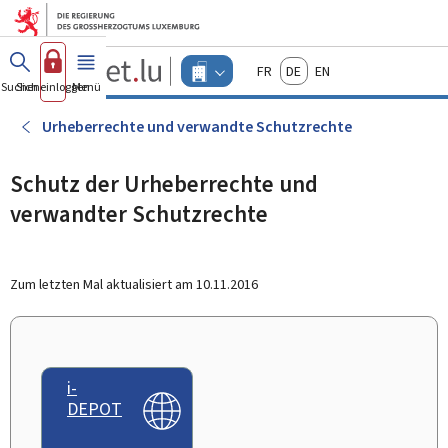
Zum Hauptmenü
Zum Inhalt
Guichet.lu
Français
Deutsch
English
Changer
Suchen
Sich einloggen
Menü
Haupt-
-
d'espace
Unternehmen
-
Urheberrechte und verwandte Schutzrechte
Menu
unternehmen
actif
Schutz der Urheberrechte und
verwandter Schutzrechte
Zum letzten Mal aktualisiert am
10.11.2016
i-
DEPOT