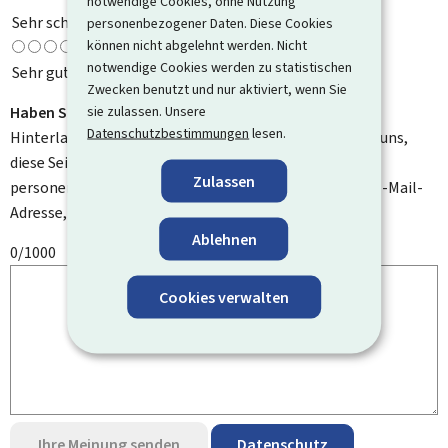
notwendige Cookies, ohne Nutzung
Sehr schlecht
personenbezogener Daten. Diese Cookies
können nicht abgelehnt werden. Nicht
notwendige Cookies werden zu statistischen
Sehr gut
Zwecken benutzt und nur aktiviert, wenn Sie
sie zulassen. Unsere
Haben Sie Verbesserungsvorschläge?
Datenschutzbestimmungen
lesen.
Hinterlassen Sie uns einen Kommentar und helfen Sie uns,
diese Seite zu verbessern. Bitte geben Sie keine
Zulassen
personenbezogenen Daten an, wie zum Beispiel Ihre E-Mail-
Adresse, Ihren Namen oder Ihre Telefonnummer.
Ablehnen
0/1000
Cookies verwalten
Ihre Meinung senden
Datenschutz