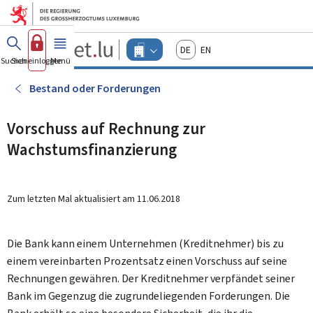
Zum Hauptmenü
Zum Inhalt
Guichet.lu
Deutsch
English
Changer
Suchen
Sich einloggen
Menü
Haupt-
-
d'espace
Unternehmen
-
Bestand oder Forderungen
Menu
unternehmen
actif
Vorschuss auf Rechnung zur
Wachstumsfinanzierung
Zum letzten Mal aktualisiert am
11.06.2018
Die Bank kann einem Unternehmen (Kreditnehmer) bis zu
einem vereinbarten Prozentsatz einen Vorschuss auf seine
Rechnungen gewähren. Der Kreditnehmer verpfändet seiner
Bank im Gegenzug die zugrundeliegenden Forderungen. Die