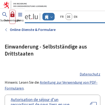
Zum Hauptmenü
Zum Inhalt
Guichet.lu
Français
Deutsch
English
Changer
Suchen
Sich einloggen
Menü
Haupt-
-
d'espace
Unternehmen
-
Online-Dienste & Formulare
Menu
unternehmen
actif
Einwanderung - Selbstständige aus
Drittstaaten
Datenschutz
Hinweis: Lesen Sie die
Anleitung zur Verwendung von PDF-
Formularen
.
Autorisation de séjour d’un
ressortissant de pays tiers en vue