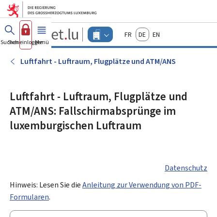
Zum Hauptmenü
Zum Inhalt
Guichet.lu
Français
Deutsch
English
Changer
Suchen
Sich einloggen
Menü
Haupt-
-
d'espace
Unternehmen
-
Luftfahrt - Luftraum, Flugplätze und ATM/ANS
Menu
unternehmen
actif
Luftfahrt - Luftraum, Flugplätze und
ATM/ANS: Fallschirmabsprünge im
luxemburgischen Luftraum
Datenschutz
Hinweis: Lesen Sie die
Anleitung zur Verwendung von PDF-
Formularen
.