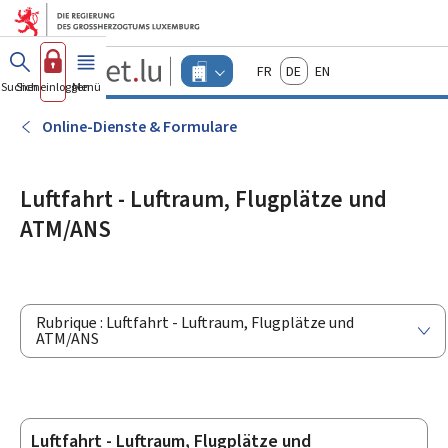
Zum Hauptmenü
Zum Inhalt
Guichet.lu
Français
Deutsch
English
Changer
Suchen
Sich einloggen
Menü
Haupt-
-
d'espace
Unternehmen
-
Online-Dienste & Formulare
Menu
unternehmen
actif
Luftfahrt - Luftraum, Flugplätze und
ATM/ANS
Rubrique : Luftfahrt - Luftraum, Flugplätze und
ATM/ANS
Luftfahrt - Luftraum, Flugplätze und