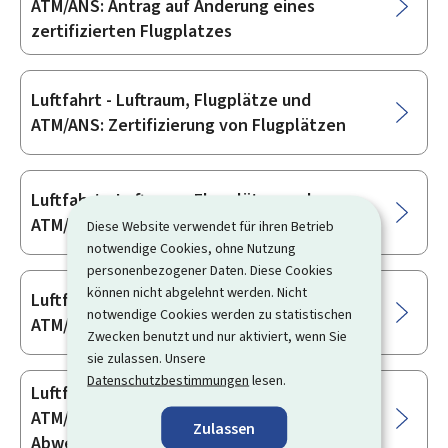
ATM/ANS: Antrag auf Änderung eines
zertifizierten Flugplatzes
Luftfahrt - Luftraum, Flugplätze und
ATM/ANS: Zertifizierung von Flugplätzen
Luftfahrt - Luftraum, Flugplätze und
ATM/ANS: Fluglotsenzulassung
Diese Website verwendet für ihren Betrieb
notwendige Cookies, ohne Nutzung
personenbezogener Daten. Diese Cookies
können nicht abgelehnt werden. Nicht
Luftfahrt - Luftraum, Flugplätze und
notwendige Cookies werden zu statistischen
ATM/ANS: Zertifizierung ANSP
Zwecken benutzt und nur aktiviert, wenn Sie
sie zulassen. Unsere
Datenschutzbestimmungen
lesen.
Luftfahrt - Luftraum, Flugplätze und
ATM/ANS: Genehmigung einer ATFM-
Zulassen
Abweichung