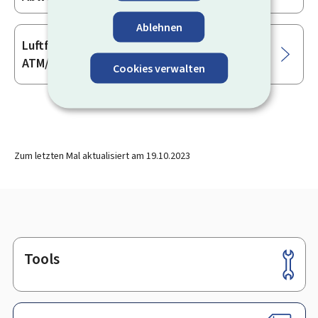
Ablehnen
Luftfahrt - Luftraum, Flugplätze und
ATM/ANS: Luftfahrthindernisse
Cookies verwalten
Zum letzten Mal aktualisiert am
19.10.2023
Tools
Footer