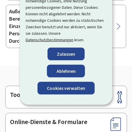
notwendige Cookies, ohne Nutzung
personenbezogener Daten. Diese Cookies
Außerordentliche Transaktionen bei der
können nicht abgelehnt werden. Nicht
Berechnung des Nettoergebnisses eines
notwendige Cookies werden zu statistischen
Einzelunternehmens oder einer
Zwecken benutzt und nur aktiviert, wenn Sie
Personengesellschaft mit
sie zulassen. Unsere
Datenschutzbestimmungen
lesen.
Durchgriffshaftung
Zulassen
Ablehnen
Cookies verwalten
Tools
Footer
Online-Dienste & Formulare