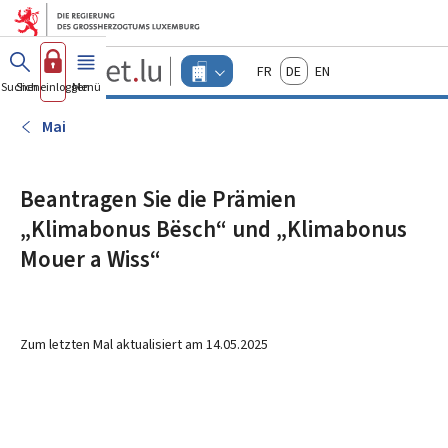
Zum Hauptmenü
Zum Inhalt
Guichet.lu
Français
Deutsch
English
Changer
Suchen
Sich einloggen
Menü
Haupt-
-
d'espace
Unternehmen
-
Mai
Menu
unternehmen
actif
Beantragen Sie die Prämien
„Klimabonus Bësch“ und „Klimabonus
Mouer a Wiss“
Zum letzten Mal aktualisiert am
14.05.2025