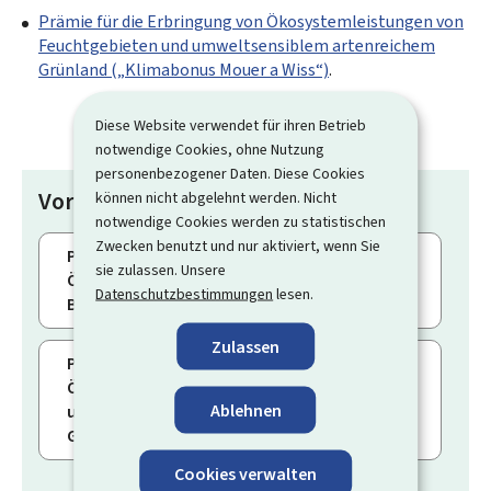
Prämie für die Erbringung von Ökosystemleistungen von
Feuchtgebieten und umweltsensiblem artenreichem
Grünland („
Klimabonus Mouer a Wiss
“)
.
Diese Website verwendet für ihren Betrieb
notwendige Cookies, ohne Nutzung
personenbezogener Daten. Diese Cookies
Vorgänge
können nicht abgelehnt werden. Nicht
notwendige Cookies werden zu statistischen
Zwecken benutzt und nur aktiviert, wenn Sie
Prämie für die Erbringung von
sie zulassen. Unsere
Ökosystemleistungen im Wald („Klimabonus
Datenschutzbestimmungen
lesen.
Bësch“)
Zulassen
Prämie für die Erbringung von
Ökosystemleistungen von Feuchtgebieten
Ablehnen
und umweltsensiblem artenreichem
Grünland („Klimabonus Mouer a Wiss“)
Cookies verwalten