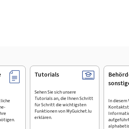
e
Tutorials
Behörd
sonstig
Sehen Sie sich unsere
Tutorials an, die Ihnen Schritt
tliche
In diesem 
für Schritt die wichtigsten
ne-
Kontaktste
Funktionen von MyGuichet.lu
Ihre
Informati
erklären.
ötigen.
aufgeführt
alphabeti