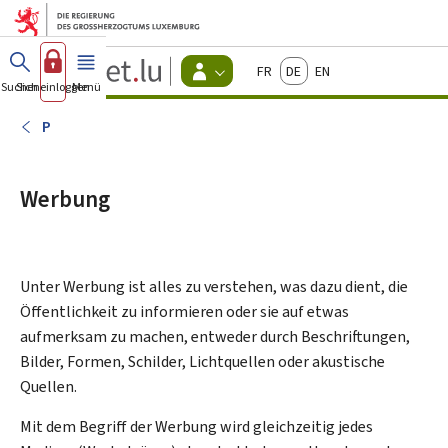
Zum Hauptmenü
Zum Inhalt
Guichet.lu
Français
Deutsch
English
Changer
Suchen
Sich einloggen
Menü
Haupt-
-
d'espace
Bürger
-
P
Menu
bürger
actif
Werbung
Unter Werbung ist alles zu verstehen, was dazu dient, die
Öffentlichkeit zu informieren oder sie auf etwas
aufmerksam zu machen, entweder durch Beschriftungen,
Bilder, Formen, Schilder, Lichtquellen oder akustische
Quellen.
Mit dem Begriff der Werbung wird gleichzeitig jedes