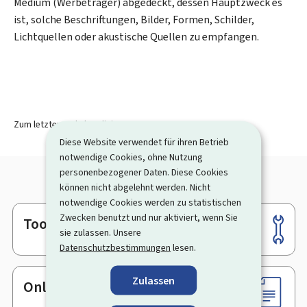
Medium (Werbeträger) abgedeckt, dessen Hauptzweck es
ist, solche Beschriftungen, Bilder, Formen, Schilder,
Lichtquellen oder akustische Quellen zu empfangen.
Zum letzten Mal aktualisiert am
14.09.2023
Diese Website verwendet für ihren Betrieb
notwendige Cookies, ohne Nutzung
personenbezogener Daten. Diese Cookies
können nicht abgelehnt werden. Nicht
notwendige Cookies werden zu statistischen
Zwecken benutzt und nur aktiviert, wenn Sie
Tools
Footer
sie zulassen. Unsere
Datenschutzbestimmungen
lesen.
Zulassen
Online-Dienste & Formulare