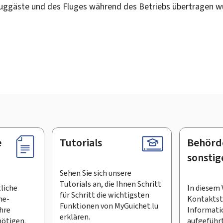
uggäste und des Fluges während des Betriebs übertragen w
e
Tutorials
Behörd
sonstig
Sehen Sie sich unsere
Tutorials an, die Ihnen Schritt
tliche
In diesem 
für Schritt die wichtigsten
ne-
Kontaktste
Funktionen von MyGuichet.lu
Ihre
Informati
erklären.
ötigen.
aufgeführt