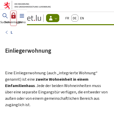
Zum Hauptmenü
Zum Inhalt
Guichet.lu
Français
Deutsch
English
Changer
Suchen
Sich einloggen
Menü
Haupt-
-
d'espace
Bürger
-
L
Menu
bürger
actif
Einliegerwohnung
Eine Einliegerwohnung (auch „integrierte Wohnung“
genannt) ist eine
zweite Wohneinheit in einem
Einfamilienhaus
. Jede der beiden Wohneinheiten muss
über eine separate Eingangstür verfügen, die entweder von
außen oder von einem gemeinschaftlichen Bereich aus
zugänglich ist.