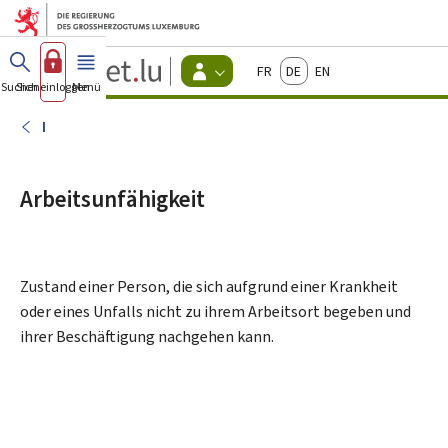
Zum Hauptmenü
Zum Inhalt
Guichet.lu
Français
Deutsch
English
Changer
Suchen
Sich einloggen
Menü
Haupt-
-
d'espace
Bürger
-
I
Menu
bürger
actif
Arbeitsunfähigkeit
Zustand einer Person, die sich aufgrund einer Krankheit
oder eines Unfalls nicht zu ihrem Arbeitsort begeben und
ihrer Beschäftigung nachgehen kann.