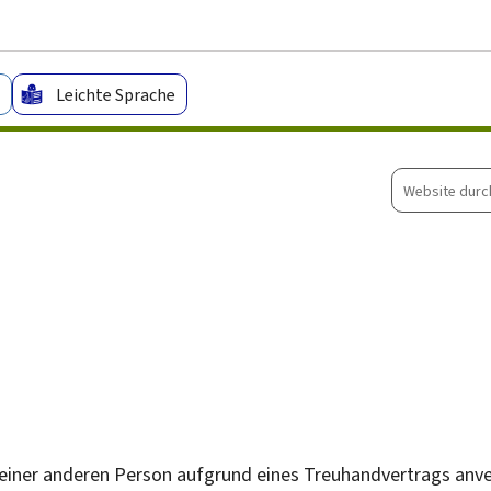
Zum Hauptmenü
Zum Inhalt
Leichte Sprache
Website
durchsuche
n einer anderen Person aufgrund eines Treuhandvertrags anve