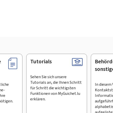
e
Tutorials
Behörd
sonstig
Sehen Sie sich unsere
Tutorials an, die Ihnen Schritt
tliche
In diesem 
für Schritt die wichtigsten
ne-
Kontaktste
Funktionen von MyGuichet.lu
Ihre
Informati
erklären.
ötigen.
aufgeführt
alphabeti
aufgeliste