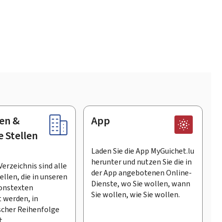
en &
App
e Stellen
Laden Sie die App MyGuichet.lu
herunter und nutzen Sie die in
Verzeichnis sind alle
der App angebotenen Online-
llen, die in unseren
Dienste, wo Sie wollen, wann
onstexten
Sie wollen, wie Sie wollen.
 werden, in
scher Reihenfolge
t.