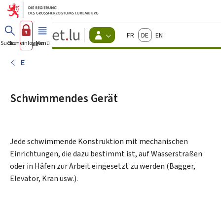
Zum Hauptmenü
Zum Inhalt
Guichet.lu
Français
Deutsch
English
Changer
Suchen
Sich einloggen
Menü
Haupt-
-
d'espace
Bürger
-
E
Menu
bürger
actif
Schwimmendes Gerät
Jede schwimmende Konstruktion mit mechanischen
Einrichtungen, die dazu bestimmt ist, auf Wasserstraßen
oder in Häfen zur Arbeit eingesetzt zu werden (Bagger,
Elevator, Kran usw.).