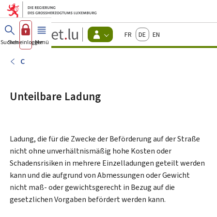
Zum Hauptmenü
Zum Inhalt
Guichet.lu
Français
Deutsch
English
Changer
Suchen
Sich einloggen
Menü
Haupt-
-
d'espace
Bürger
-
C
Menu
bürger
actif
Unteilbare Ladung
Ladung, die für die Zwecke der Beförderung auf der Straße
nicht ohne unverhältnismäßig hohe Kosten oder
Schadensrisiken in mehrere Einzelladungen geteilt werden
kann und die aufgrund von Abmessungen oder Gewicht
nicht maß- oder gewichtsgerecht in Bezug auf die
gesetzlichen Vorgaben befördert werden kann.