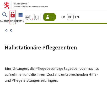
Zum Hauptmenü
Zum Inhalt
Guichet.lu
Français
Deutsch
English
Changer
Suchen
Sich einloggen
Menü
Haupt-
-
d'espace
Bürger
-
C
Menu
bürger
actif
Halbstationäre Pflegezentren
Einrichtungen, die Pflegebedürftige tagsüber oder nachts
aufnehmen und die ihrem Zustand entsprechenden Hilfs-
und Pflegeleistungen erbringen.