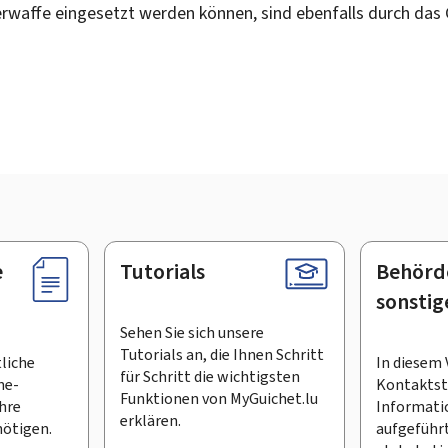
uerwaffe eingesetzt werden können, sind ebenfalls durch da
e
Tutorials
Behörd
sonstig
Sehen Sie sich unsere
Tutorials an, die Ihnen Schritt
tliche
In diesem 
für Schritt die wichtigsten
ne-
Kontaktste
Funktionen von MyGuichet.lu
Ihre
Informati
erklären.
ötigen.
aufgeführt