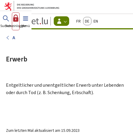
Zum Hauptmenü
Zum Inhalt
Guichet.lu
Français
Deutsch
English
Changer
Suchen
Sich einloggen
Menü
Haupt-
-
d'espace
Bürger
-
A
Menu
bürger
actif
Erwerb
Entgeltlicher und unentgeltlicher Erwerb unter Lebenden
oder durch Tod (z. B. Schenkung, Erbschaft).
Zum letzten Mal aktualisiert am
15.09.2023