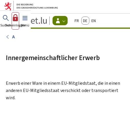
Zum Hauptmenü
Zum Inhalt
Guichet.lu
Français
Deutsch
English
Changer
Suchen
Sich einloggen
Menü
Haupt-
-
d'espace
Bürger
-
A
Menu
bürger
actif
Innergemeinschaftlicher Erwerb
Erwerb einer Ware in einem EU-Mitgliedstaat, die in einen
anderen EU-Mitgliedsstaat verschickt oder transportiert
wird.