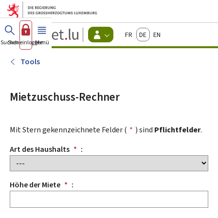
Zum Hauptmenü
Zum Inhalt
Guichet.lu
Français
Deutsch
English
Changer
Suchen
Sich einloggen
Menü
Haupt-
-
d'espace
Bürger
-
Tools
Menu
bürger
actif
Mietzuschuss-Rechner
Mit Stern gekennzeichnete Felder (
*
) sind
Pflichtfelder
.
Art des Haushalts
*
:
Höhe der Miete
*
: