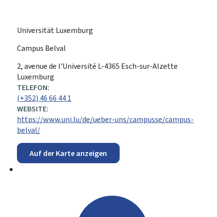
Universität Luxemburg
Campus Belval
ADRESSE:
2, avenue de l'Université
L-4365
Esch-sur-Alzette
Luxemburg
TELEFON:
(+352) 46 66 44 1
WEBSITE:
https://www.uni.lu/de/ueber-uns/campusse/campus-
belval/
Auf der Karte anzeigen