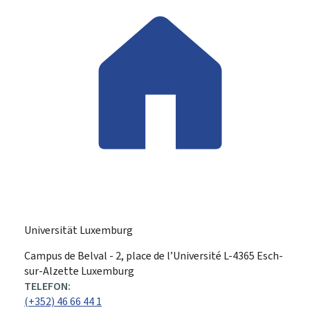
Universität Luxemburg
ADRESSE:
Campus de Belval - 2, place de l’Université
L-4365
Esch-
sur-Alzette
Luxemburg
TELEFON:
(+352) 46 66 44 1