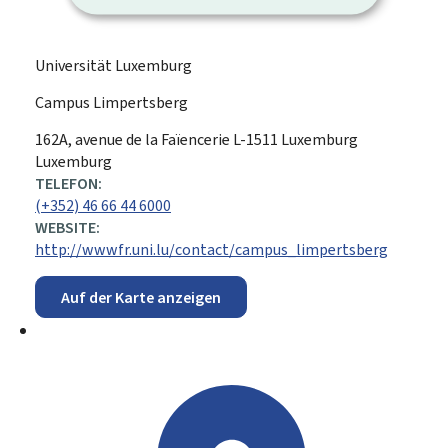
Universität Luxemburg
Campus Limpertsberg
ADRESSE:
162A, avenue de la Faïencerie
L-1511
Luxemburg
Luxemburg
TELEFON:
(+352) 46 66 44 6000
WEBSITE:
http://wwwfr.uni.lu/contact/campus_limpertsberg
Auf der Karte anzeigen