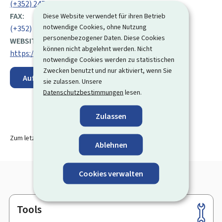
(+352) 247 83 636
FAX:
Diese Website verwendet für ihren Betrieb
notwendige Cookies, ohne Nutzung
(+352) 40 47 06
personenbezogener Daten. Diese Cookies
WEBSITE:
können nicht abgelehnt werden. Nicht
https://onis.gouvernement.lu/de.html
notwendige Cookies werden zu statistischen
Zwecken benutzt und nur aktiviert, wenn Sie
Auf der Karte anzeigen
sie zulassen. Unsere
Datenschutzbestimmungen
lesen.
Zulassen
Zum letzten Mal aktualisiert am
13.08.2024
Ablehnen
Cookies verwalten
Tools
Footer