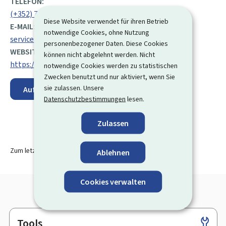
TELEFON:
(+352) 75 00 48 1
Diese Website verwendet für ihren Betrieb
E-MAIL:
notwendige Cookies, ohne Nutzung
service.navigation@sn.etat.lu
personenbezogener Daten. Diese Cookies
WEBSITE:
können nicht abgelehnt werden. Nicht
https://www.service-navigation.lu
notwendige Cookies werden zu statistischen
Zwecken benutzt und nur aktiviert, wenn Sie
sie zulassen. Unsere
Auf der Karte anzeigen
Datenschutzbestimmungen
lesen.
Zulassen
Zum letzten Mal aktualisiert am
18.07.2024
Ablehnen
Cookies verwalten
Tools