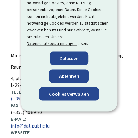
notwendige Cookies, ohne Nutzung
personenbezogener Daten. Diese Cookies
können nicht abgelehnt werden. Nicht
notwendige Cookies werden zu statistischen
Zwecken benutzt und nur aktiviert, wenn Sie
sie zulassen. Unsere
Datenschutzbestimmungen
lesen.
Ministerium für Wohnungsbau und Raumentwicklung
Zulassen
Raumplanungsabteilung
Ablehnen
ADRESSE:
4, place de l'Europe
L-1499
Luxemburg
Luxemburg
L-2946 Luxemburg
TELEFON:
Cookies verwalten
(+352) 247 86 900
FAX:
(+352) 40 89 70
E-MAIL:
info@dat.public.lu
WEBSITE: