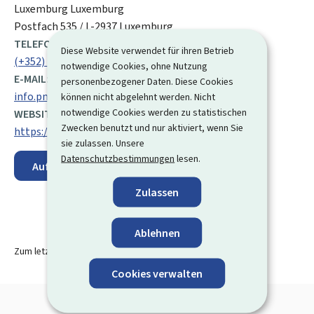
ADRESSE:
Luxemburg
Luxemburg
Postfach 535 / L-2937 Luxemburg
TELEFON:
Diese Website verwendet für ihren Betrieb
(+352) 247 74 703
notwendige Cookies, ohne Nutzung
E-MAIL:
personenbezogener Daten. Diese Cookies
info.pme@eco.etat.lu
können nicht abgelehnt werden. Nicht
notwendige Cookies werden zu statistischen
WEBSITE:
Zwecken benutzt und nur aktiviert, wenn Sie
https://meco.gouvernement.lu/de.html
sie zulassen. Unsere
Datenschutzbestimmungen
lesen.
Auf der Karte anzeigen
Zulassen
Ablehnen
Zum letzten Mal aktualisiert am
04.12.2025
Cookies verwalten