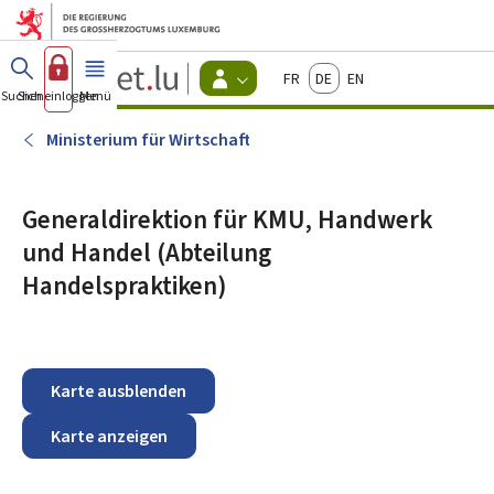
Zum Hauptmenü
Zum Inhalt
Guichet.lu
Français
Deutsch
English
Changer
Suchen
Sich einloggen
Menü
Haupt-
-
d'espace
Bürger
-
Ministerium für Wirtschaft
Menu
bürger
actif
Generaldirektion für KMU, Handwerk
und Handel (Abteilung
Handelspraktiken)
Karte ausblenden
Karte anzeigen