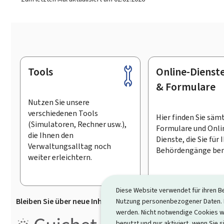
Tools
Online-Dienst
Footer
& Formulare
Nutzen Sie unsere
verschiedenen Tools
Hier finden Sie säm
(Simulatoren, Rechner usw.),
Formulare und Onli
die Ihnen den
Dienste, die Sie für 
Verwaltungsalltag noch
Behördengänge ben
weiter erleichtern.
Diese Website verwendet für ihren B
Bleiben Sie über neue Inhalte auf Guichet.lu informiert
D
Nutzung personenbezogener Daten. D
werden. Nicht notwendige Cookies w
Guichet.lu ist ein
Informationsp
benutzt und nur aktiviert, wenn Sie s