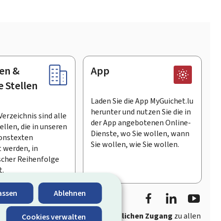
en &
App
e Stellen
Laden Sie die App MyGuichet.lu
herunter und nutzen Sie die in
Verzeichnis sind alle
der App angebotenen Online-
llen, die in unseren
Dienste, wo Sie wollen, wann
onstexten
Sie wollen, wie Sie wollen.
 werden, in
scher Reihenfolge
t.
Facebook
LinkedIn
Youtu
assen
Ablehnen
ährt
schnellen und benutzerfreundlichen Zugang
zu allen
Cookies verwalten