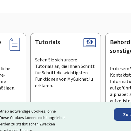
e
Tutorials
Behörd
sonstig
Sehen Sie sich unsere
Tutorials an, die Ihnen Schritt
tliche
In diesem 
für Schritt die wichtigsten
ne-
Kontaktste
Funktionen von MyGuichet.lu
Ihre
Informati
erklären.
ötigen.
aufgeführt
alphabeti
aufgeliste
etrieb notwendige Cookies, ohne
Zul
en Newsletter abonnieren
iese Cookies können nicht abgelehnt
erden zu statistischen Zwecken
ortal, das Ihre Interaktion mit dem Staat vereinfacht
. Es gew
ie zulassen. Unsere