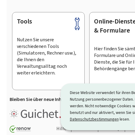
Tools
Online-Dienst
Footer
& Formulare
Nutzen Sie unsere
verschiedenen Tools
Hier finden Sie säm
(Simulatoren, Rechner usw.),
Formulare und Onli
die Ihnen den
Dienste, die Sie für 
Verwaltungsalltag noch
Behördengänge ben
weiter erleichtern.
Diese Website verwendet für ihren B
Bleiben Sie über neue Inhalte auf Guichet.lu informiert
D
Nutzung personenbezogener Daten. D
werden. Nicht notwendige Cookies w
Guichet.lu ist ein
Informationsp
benutzt und nur aktiviert, wenn Sie s
Informationen, Behördengängen
Datenschutzbestimmungen
lesen.
Hilfe
Kontakt
Sitemap
Ba