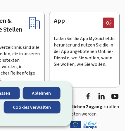
en &
App
e Stellen
Laden Sie die App MyGuichet.lu
herunter und nutzen Sie die in
Verzeichnis sind alle
der App angebotenen Online-
llen, die in unseren
Dienste, wo Sie wollen, wann
onstexten
Sie wollen, wie Sie wollen.
 werden, in
scher Reihenfolge
t.
Facebook
LinkedIn
Youtu
assen
Ablehnen
ährt
schnellen und benutzerfreundlichen Zugang
zu allen
Cookies verwalten
entlichen Stellen Luxemburgs angeboten werden.
s