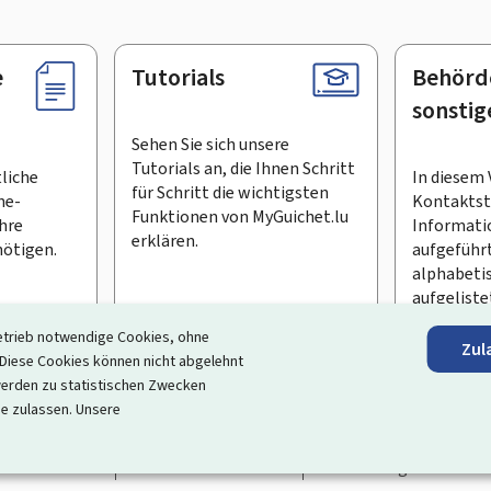
e
Tutorials
Behörd
sonstig
Sehen Sie sich unsere
Tutorials an, die Ihnen Schritt
tliche
In diesem 
für Schritt die wichtigsten
ne-
Kontaktste
Funktionen von MyGuichet.lu
Ihre
Informati
erklären.
ötigen.
aufgeführt
alphabeti
aufgeliste
etrieb notwendige Cookies, ohne
Zul
en Newsletter abonnieren
iese Cookies können nicht abgelehnt
erden zu statistischen Zwecken
ortal, das Ihre Interaktion mit dem Staat vereinfacht
. Es gew
ie zulassen. Unsere
 und Dienstleistungen, die von den Behörden und sonstigen öff
rrierefreiheit
Rechtliche Hinweise
Verwaltung der Cookie