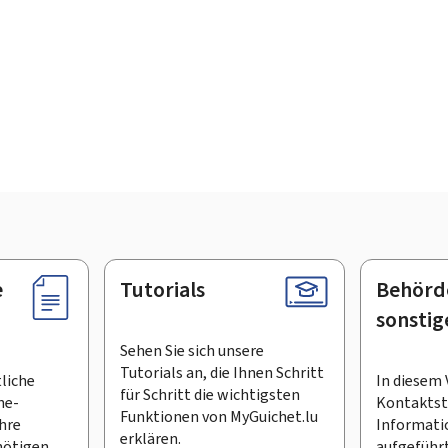
e
Tutorials
Behörd
sonstig
Sehen Sie sich unsere
Tutorials an, die Ihnen Schritt
tliche
In diesem 
für Schritt die wichtigsten
ne-
Kontaktste
Funktionen von MyGuichet.lu
Ihre
Informati
erklären.
ötigen.
aufgeführt