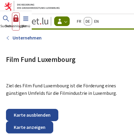
Zum Hauptmenü
Zum Inhalt
Guichet.lu
Français
Deutsch
English
Changer
Suchen
Sich einloggen
Menü
Haupt-
-
d'espace
Bürger
-
Unternehmen
Menu
bürger
actif
Film Fund Luxembourg
Ziel des Film Fund Luxembourg ist die Förderung eines
günstigen Umfelds für die Filmindustrie in Luxemburg.
Karte ausblenden
Karte anzeigen