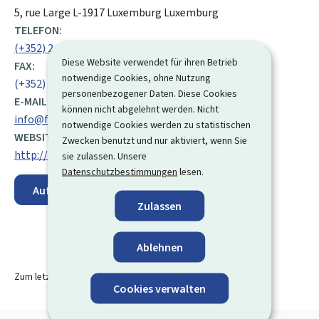
ADRESSE:
5, rue Large
L-1917
Luxemburg
Luxemburg
TELEFON:
(+352) 24 78 20 65
Diese Website verwendet für ihren Betrieb
FAX:
notwendige Cookies, ohne Nutzung
(+352) 22 09 63
personenbezogener Daten. Diese Cookies
E-MAIL:
können nicht abgelehnt werden. Nicht
info@filmfund.etat.lu
notwendige Cookies werden zu statistischen
WEBSITE:
Zwecken benutzt und nur aktiviert, wenn Sie
http://www.filmfund.lu
sie zulassen. Unsere
Datenschutzbestimmungen
lesen.
Auf der Karte anzeigen
Zulassen
Ablehnen
Zum letzten Mal aktualisiert am
07.06.2019
Cookies verwalten