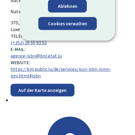
Nationalbibliothek Luxemburg (BnL)
Ablehnen
Nationale ISBN-Agentur
ADRESSE:
37D, avenue John F. Kennedy
L-1855
Luxemburg
Cookies verwalten
Luxemburg
TELEFON:
(+352) 26 55 93 52
E-MAIL:
agence-isbn@bnl.etat.lu
WEBSITE:
https://bnl.public.lu/de/services/issn-isbn-ismn-
isni.html#isbn
Auf der Karte anzeigen