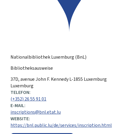
Nationalbibliothek Luxemburg (BnL)
Bibliotheksausweise
ADRESSE:
37D, avenue John F. Kennedy
L-1855
Luxemburg
Luxemburg
TELEFON:
(+352) 26 55 91 01
E-MAIL:
inscriptions@bnl.etat.lu
WEBSITE:
https://bnl.public.lu/de/services/inscription.html