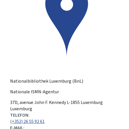
Nationalbibliothek Luxemburg (BnL)
Nationale ISMN-Agentur
ADRESSE:
37D, avenue John F. Kennedy
L-1855
Luxemburg
Luxemburg
TELEFON:
(+352) 26 55 92 61
E-MAIL: