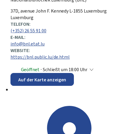
ADRESSE:
37D, avenue John F. Kennedy
L-1855
Luxemburg
Luxemburg
TELEFON:
(+352) 26 55 91 00
E-MAIL:
info@bnl.etat.lu
WEBSITE:
https://bnl.public.lu/de.html
Geöffnet
⋅ Schließt um 18:00 Uhr
Auf der Karte anzeigen