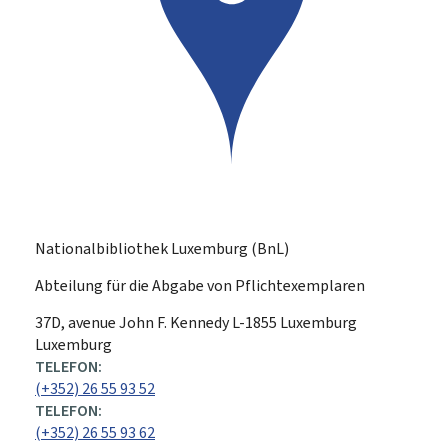
Nationalbibliothek Luxemburg (BnL)
Abteilung für die Abgabe von Pflichtexemplaren
ADRESSE:
37D, avenue John F. Kennedy
L-1855
Luxemburg
Luxemburg
TELEFON:
(+352) 26 55 93 52
TELEFON:
(+352) 26 55 93 62