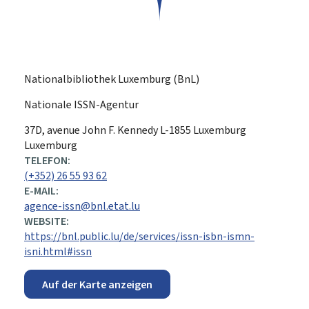
Nationalbibliothek Luxemburg (BnL)
Nationale ISSN-Agentur
ADRESSE:
37D, avenue John F. Kennedy
L-1855
Luxemburg
Luxemburg
TELEFON:
(+352) 26 55 93 62
E-MAIL:
agence-issn@bnl.etat.lu
WEBSITE:
https://bnl.public.lu/de/services/issn-isbn-ismn-
isni.html#issn
Auf der Karte anzeigen