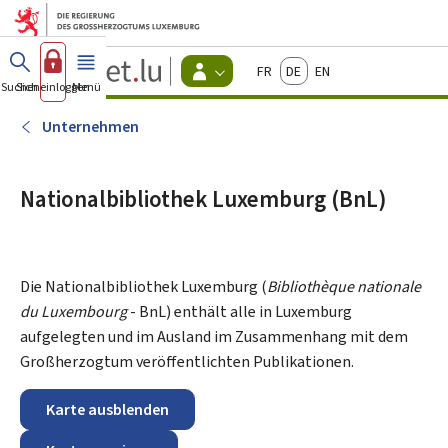
Zum Hauptmenü
Zum Inhalt
Guichet.lu
Français
Deutsch
English
Changer
Suchen
Sich einloggen
Menü
Haupt-
-
d'espace
Bürger
-
Unternehmen
Menu
bürger
actif
Nationalbibliothek Luxemburg (BnL)
Die Nationalbibliothek Luxemburg (
Bibliothèque nationale
du Luxembourg
- BnL) enthält alle in Luxemburg
aufgelegten und im Ausland im Zusammenhang mit dem
Großherzogtum veröffentlichten Publikationen.
Karte ausblenden