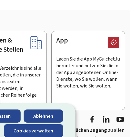
en &
App
e Stellen
Laden Sie die App MyGuichet.lu
herunter und nutzen Sie die in
Verzeichnis sind alle
der App angebotenen Online-
llen, die in unseren
Dienste, wo Sie wollen, wann
onstexten
Sie wollen, wie Sie wollen.
 werden, in
scher Reihenfolge
t.
Facebook
LinkedIn
Youtu
assen
Ablehnen
ährt
schnellen und benutzerfreundlichen Zugang
zu allen
Cookies verwalten