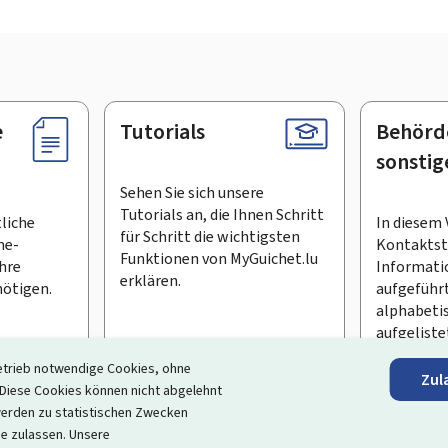
e
Tutorials
Behörd
sonstig
Sehen Sie sich unsere
Tutorials an, die Ihnen Schritt
tliche
In diesem 
für Schritt die wichtigsten
ne-
Kontaktste
Funktionen von MyGuichet.lu
Ihre
Informati
erklären.
ötigen.
aufgeführt
alphabeti
aufgeliste
etrieb notwendige Cookies, ohne
Zul
en Newsletter abonnieren
iese Cookies können nicht abgelehnt
erden zu statistischen Zwecken
ortal, das Ihre Interaktion mit dem Staat vereinfacht
. Es gew
ie zulassen. Unsere