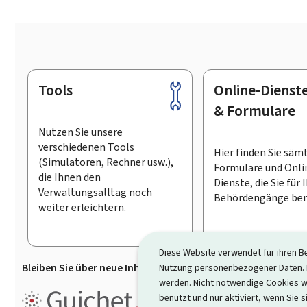
Tools
Online-Dienst
Footer
& Formulare
Nutzen Sie unsere
verschiedenen Tools
Hier finden Sie säm
(Simulatoren, Rechner usw.),
Formulare und Onli
die Ihnen den
Dienste, die Sie für 
Verwaltungsalltag noch
Behördengänge ben
weiter erleichtern.
Diese Website verwendet für ihren B
Bleiben Sie über neue Inhalte auf Guichet.lu informiert
D
Nutzung personenbezogener Daten. D
werden. Nicht notwendige Cookies w
Guichet.lu ist ein
Informationsp
benutzt und nur aktiviert, wenn Sie s