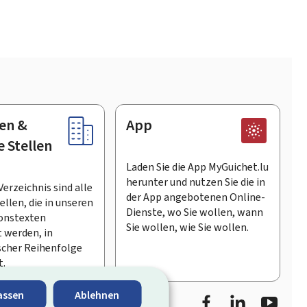
en &
App
e Stellen
Laden Sie die App MyGuichet.lu
herunter und nutzen Sie die in
Verzeichnis sind alle
der App angebotenen Online-
llen, die in unseren
Dienste, wo Sie wollen, wann
onstexten
Sie wollen, wie Sie wollen.
 werden, in
scher Reihenfolge
t.
Facebook
LinkedIn
Youtu
assen
Ablehnen