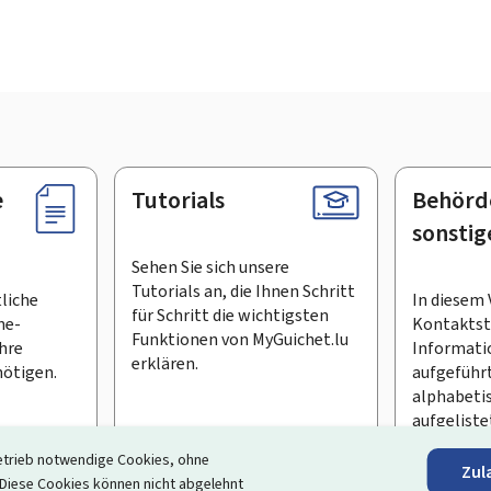
e
Tutorials
Behörd
sonstig
Sehen Sie sich unsere
Tutorials an, die Ihnen Schritt
tliche
In diesem 
für Schritt die wichtigsten
ne-
Kontaktste
Funktionen von MyGuichet.lu
Ihre
Informati
erklären.
ötigen.
aufgeführt
alphabeti
aufgeliste
etrieb notwendige Cookies, ohne
Zul
en Newsletter abonnieren
iese Cookies können nicht abgelehnt