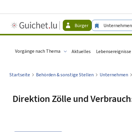
Guichet.lu
Bürger
Unternehmen
-
Bürger
Vorgänge nach Thema
Aktuelles
Lebensereignisse
Startseite
Behörden & sonstige Stellen
Unternehmen
Direktion Zölle und Verbrauc