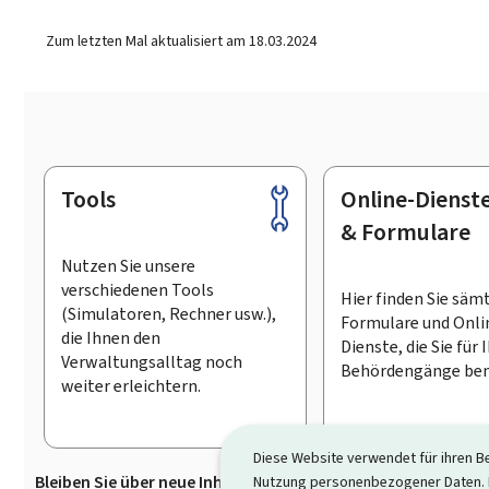
Zum letzten Mal aktualisiert am
18.03.2024
Tools
Online-Dienst
Footer
& Formulare
Nutzen Sie unsere
verschiedenen Tools
Hier finden Sie säm
(Simulatoren, Rechner usw.),
Formulare und Onli
die Ihnen den
Dienste, die Sie für 
Verwaltungsalltag noch
Behördengänge ben
weiter erleichtern.
Diese Website verwendet für ihren B
Bleiben Sie über neue Inhalte auf Guichet.lu informiert
D
Nutzung personenbezogener Daten. D