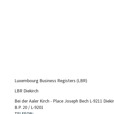
Luxembourg Business Registers (LBR)
LBR Diekirch
ADRESSE:
Bei der Aaler Kirch - Place Joseph Bech
L-9211
Dieki
B.P. 20 / L-9201
TELEFON: