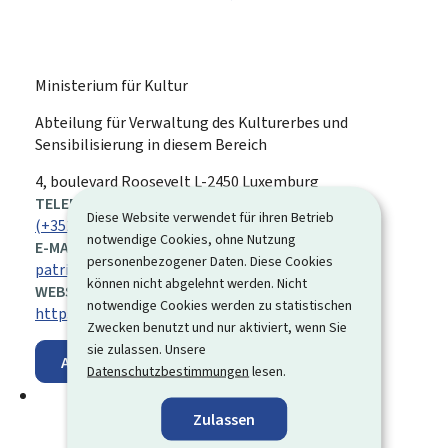
Ministerium für Kultur
Abteilung für Verwaltung des Kulturerbes und
Sensibilisierung in diesem Bereich
ADRESSE:
4, boulevard Roosevelt
L-2450
Luxemburg
TELEFON:
Diese Website verwendet für ihren Betrieb
(+352) 247 86 600
notwendige Cookies, ohne Nutzung
E-MAIL:
personenbezogener Daten. Diese Cookies
patrimoine-mobilier@mc.etat.lu
können nicht abgelehnt werden. Nicht
WEBSITE:
notwendige Cookies werden zu statistischen
https://mcult.gouvernement.lu/de.html
Zwecken benutzt und nur aktiviert, wenn Sie
sie zulassen. Unsere
Auf der Karte anzeigen
Datenschutzbestimmungen
lesen.
Zulassen