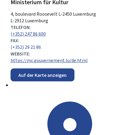
Ministerium für Kultur
ADRESSE:
4, boulevard Roosevelt
L-2450
Luxemburg
L-2912 Luxemburg
TELEFON:
(+352) 247 86 600
FAX:
(+352) 29 21 86
WEBSITE:
https://mc.gouvernement.lu/de.html
Auf der Karte anzeigen