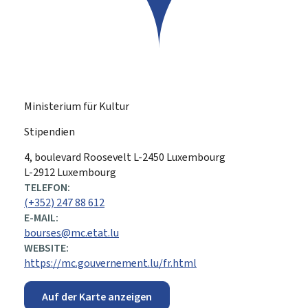
Ministerium für Kultur
Stipendien
ADRESSE:
4, boulevard Roosevelt
L-2450
Luxembourg
L-2912 Luxembourg
TELEFON:
(+352) 247 88 612
E-MAIL:
bourses@mc.etat.lu
WEBSITE:
https://mc.gouvernement.lu/fr.html
Auf der Karte anzeigen