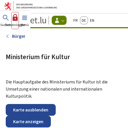
Zum Hauptmenü
Zum Inhalt
Guichet.lu
Français
Deutsch
English
Changer
Suchen
Sich einloggen
Menü
Haupt-
-
d'espace
Bürger
-
Bürger
Menu
bürger
actif
Ministerium für Kultur
Die Hauptaufgabe des Ministeriums für Kultur ist die
Umsetzung einer nationalen und internationalen
Kulturpolitik.
Karte ausblenden
Karte anzeigen